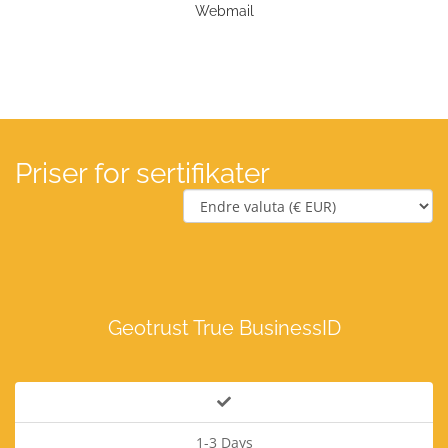
Webmail
Priser for sertifikater
Geotrust True BusinessID
1-3 Days