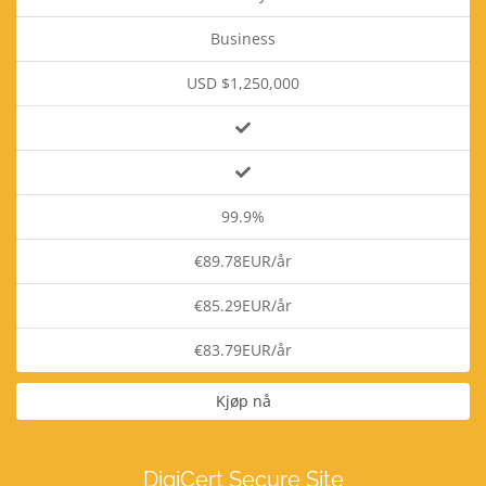
Business
USD $1,250,000
99.9%
€89.78EUR/år
€85.29EUR/år
€83.79EUR/år
Kjøp nå
DigiCert Secure Site