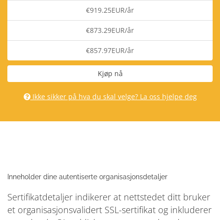
€919.25EUR/år
€873.29EUR/år
€857.97EUR/år
Kjøp nå
Ikke sikker på hva du skal velge? La oss hjelpe deg
Inneholder dine autentiserte organisasjonsdetaljer
Sertifikatdetaljer indikerer at nettstedet ditt bruker
et organisasjonsvalidert SSL-sertifikat og inkluderer