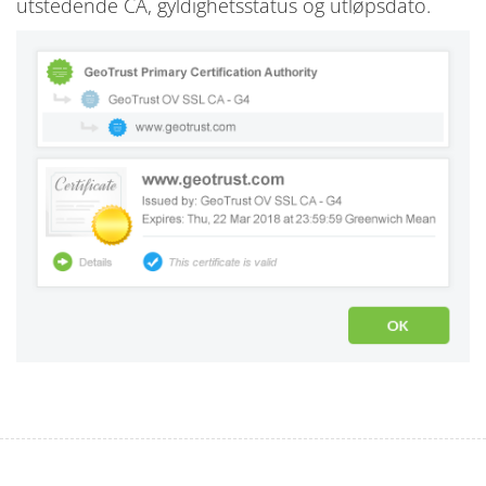
utstedende CA, gyldighetsstatus og utløpsdato.