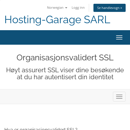
Norwegian
Logg inn
Se handlevogn »
Hosting-Garage SARL
Bytt
navig
Organisasjonsvalidert SSL
Høyt assurert SSL viser dine besøkende
at du har autentisert din identitet
Bytt
navig
Hva er organisasjonsvalidert SSL?