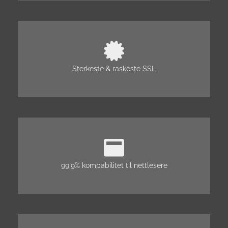
Sterkeste & raskeste SSL
99.9% kompabilitet til nettlesere