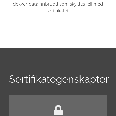
dekker datainnbrudd som skyldes feil med
sertifikatet.
Sertifikategenskapter