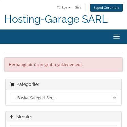
Türkçe
Giriş
Sepeti Görüntüle
Hosting-Garage SARL
Gezi
değiş
Herhangi bir ürün grubu yüklenemedi.
Kategoriler
İşlemler