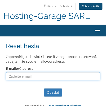
Čeština
Přihlášení
Zobrazit košík
Hosting-Garage SARL
Přep
navig
Reset hesla
Zapomněli jste heslo? Chcete-li zahájit proces resetování,
zadejte níže svou e-mailovou adresu.
E-mailová adresa
Odeslat
Powered by
WHMCompleteSolution