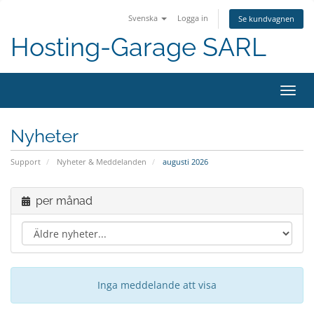
Svenska
Logga in
Se kundvagnen
Hosting-Garage SARL
Växla
navig
Nyheter
Support
Nyheter & Meddelanden
augusti 2026
per månad
Inga meddelande att visa