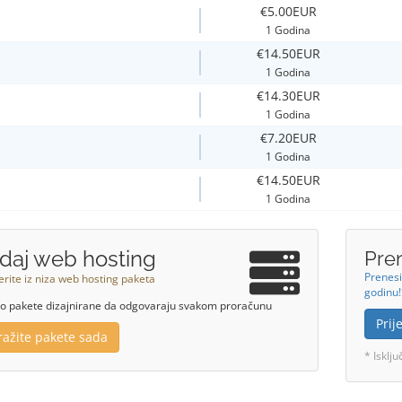
€5.00EUR
1 Godina
€14.50EUR
1 Godina
€14.30EUR
1 Godina
€7.20EUR
1 Godina
€14.50EUR
1 Godina
daj web hosting
Pre
Prenesi
rite iz niza web hosting paketa
godinu
 pakete dizajnirane da odgovaraju svakom proračunu
Pri
tražite pakete sada
* Isklj