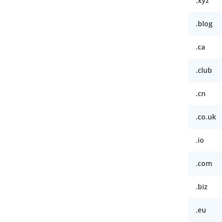
.xyz
.blog
.ca
.club
.cn
.co.uk
.io
.com
.biz
.eu