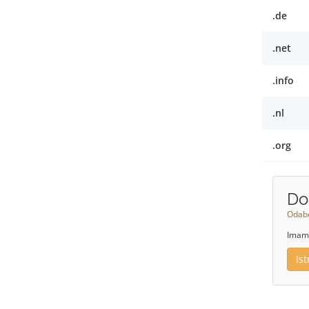
.de
.net
.info
.nl
.org
Do
Odabe
Imamo
Is