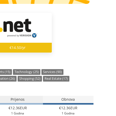
€14.50/yr
ts (15)
Technology (25)
Services (90)
ation (26)
Shopping (52)
Real Estate (17)
Prijenos
Obnova
€12.36EUR
€12.36EUR
1 Godina
1 Godina