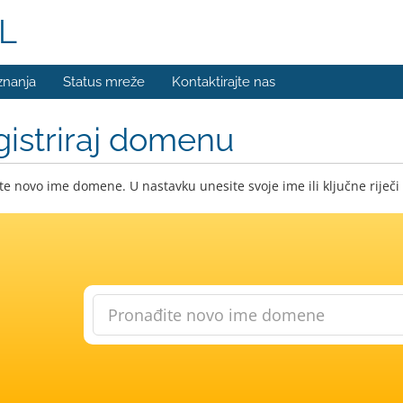
L
znanja
Status mreže
Kontaktirajte nas
istriraj domenu
e novo ime domene. U nastavku unesite svoje ime ili ključne riječi 