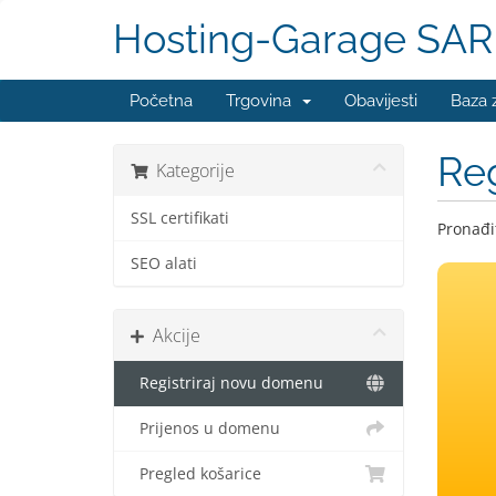
Hosting-Garage SAR
Početna
Trgovina
Obavijesti
Baza 
Reg
Kategorije
SSL certifikati
Pronađit
SEO alati
Akcije
Registriraj novu domenu
Prijenos u domenu
Pregled košarice