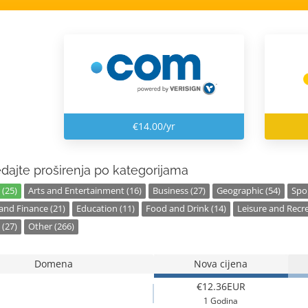
€14.00/yr
dajte proširenja po kategorijama
 (25)
Arts and Entertainment (16)
Business (27)
Geographic (54)
Spor
nd Finance (21)
Education (11)
Food and Drink (14)
Leisure and Recre
 (27)
Other (266)
Domena
Nova cijena
€12.36EUR
1 Godina